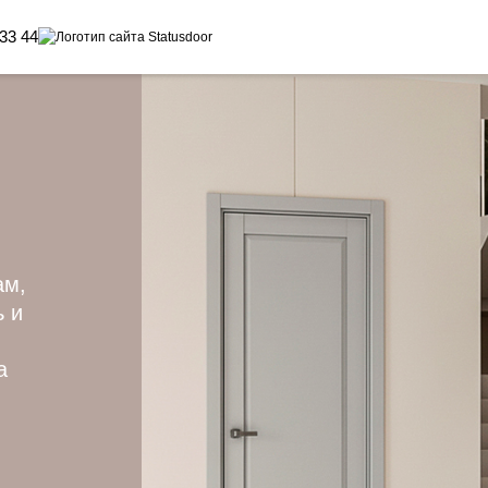
 33 44
ам,
ь и
а