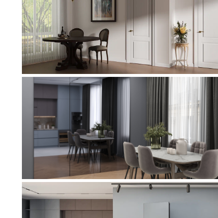
521
532